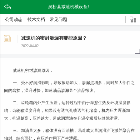
吴桥县减速机械设备厂
公司动态
技术文档
常见问题
减速机的密封渗漏有哪些原因？
2022-04-02
减速机密封渗漏原因：
一、受不好润滑影响，导致振动加大，渗漏点增多，同时加大部件之
间的磨损，温升过快，加速油品渗漏甚至油品报废。
二、齿轮箱内外产生压差，运转过程中由于摩擦生热及环境温度影
响，齿轮箱温度升高，如果没有透气孔或透气孔堵塞，机内压力逐渐加
大，机温越高，压差越大，造成润滑油在升温变稀后从缝隙泄露。
三、加油量太多，箱体没有回油槽，易造成大量润滑油飞溅并聚合在
轴封、结合面处，在压差作用下产生泄露。